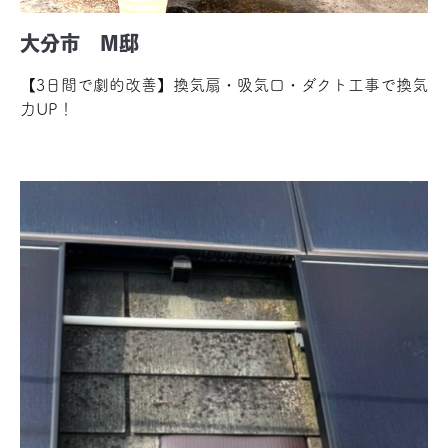
大分市 M邸
【3日間で劇的改善】換気扇・吸気口・ダクト工事で換気
力UP！